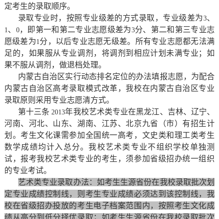
定考生的录取顺序。
录取专业时，按照专业级差的方式录取，专业级差为
、
3
、
，即第一和第二专业志愿级差为
分、第二和第三专业志
1
0
3
愿级差为
分，以后专业志愿无级差。所有专业志愿都无法满
1
足的，如果服从专业调剂，将调剂到相应计划未满专业；如
果不服从调剂，做退档处理。
内蒙古自治区实行动态排名定位的办法填报志愿，为配合
内蒙古自治区高考录取模式改革，我校在内蒙古自治区专业
录取原则采用专业志愿清方式。
第十三条
年我校艺术类专业在黑龙江、吉林、辽宁、
2013
河南、河北、山东、湖南、江苏、北京九省（市）有招生计
划。考生文化课需参加全国统一高考，文史类和理工类考生
数学成绩均计入总分。我校艺术类专业不组织学校单独测
试，报考我校艺术类专业的考生，须参加省级招办统一组织
的专业考试。
艺术类专业录取办法：如考生生源省份在我校录取批次划
定专业成绩控制线，则考生专业成绩必须达到该控制线，我
校在省级招办投放的考生电子档案范围内，按照考生文化成
绩从高分到低分择优录取；如考生生源省份在我校录取批次