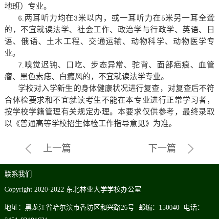
地班）专业。
两耳听力均在
米
以内，或一耳听力在
米另一耳全聋
6.
3
5
的，不宜就读法学、社会工作、政治学与行政学、英语、日
语、俄语、土木工程、交通运输、动物科学、动物医学专
业。
嗅觉迟钝、口吃、步态异常、驼背、面部疤痕、血管
7.
瘤、黑色素痣、白癜风的，不宜就读法学专业。
学校对入学新生的身体健康状况进行复查，对复查后不符
合体检要求和不宜就读考生不能在本专业进行正常学习者，
按学校学籍管理有关规定办理。本要求仅供参考，最终录取
以《普通高等学校招生体检工作指导意见》为准。
上一篇
下一篇
联系我们
C
opyright
2020-2022
东北林业大学学校办公室
地址
：
黑龙江省
哈尔滨市香坊区和兴路
26号 邮编
：
150040 电话
：