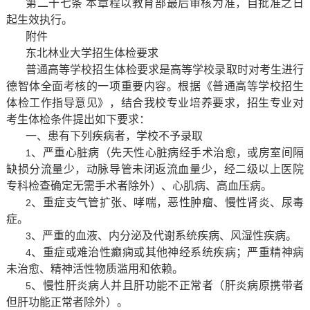
第二十七条 本章程以教育部最后审核为准，自批准之日
起生效执行。
附件
东北林业大学招生体检要求
普通高等学校招生体检要求是高等学校录取时对考生进行
德智体全面考核的一项重要内容。根据《普通高等学校招生
体检工作指导意见》，结合我校专业培养要求，招生专业对
考生体检条件提出如下要求：
一、患有下列疾病者，学校不予录取
、严重心脏病（先天性心脏病经手术治愈，或房室间隔
1
缺损分流量少，动脉导管未闭返流血量少，经二级以上医院
专科检查确定无需手术者除外）、心肌病、高血压病。
、重症支气管扩张、哮喘，恶性肿瘤、慢性肾炎、尿毒
2
症。
、严重的血液、内分泌及代谢系统疾病、风湿性疾病。
3
、重症或难治性癫痫或其他神经系统疾病；严重精神病
4
未治愈、精神活性物质滥用和依赖。
、慢性肝炎病人并且肝功能不正常者（肝炎病原携带者
5
但肝功能正常者除外）。