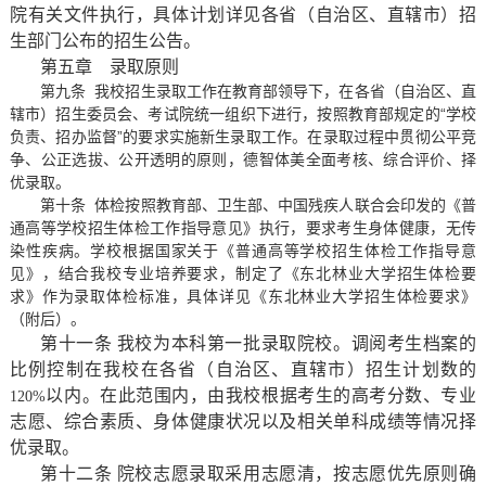
院有关文件执行，具体计划详见各省（自治区、直辖市）招
生部门公布的招生公告。
第五章
录取原则
第九条
我校招生录取工作在教育部领导下，在各省（自治区、直
辖市）招生委员会
、考试院
统一组织下进行，按照教育部规定的“学校
负责、招办监督”的要求实施新生录取工作。在录取过程中贯彻公平竞
争、公正选拔、公开透明的原则，德智体美全面考核、综合评价、择
优录取。
第十条
体检按照教育部、卫生部、中国残疾人联合会印发的《普
通高等学校招生体检工作指导意见》执行，
要求考生身体健康，无传
染性疾病。学校根据国家关于《普通高等学校招生体检工作指导意
见》，结合我校专业培养要求，制定了《东北林业大学招生体检要
求》作为录取体检标准，具体详见《东北林业大学招生体检要求》
（附后）。
第十一条 我校为本科第一批录取院校。调阅考生档案的
比例控制在我校在各省（自治区、直辖市）招生计划数的
以内。在此范围内，由我校根据考生的高考分数、专业
120%
志愿、综合素质、身体健康状况以及相关单科成绩等情况择
优录取。
第十二条 院校志愿录取采用志愿清，按志愿优先原则确