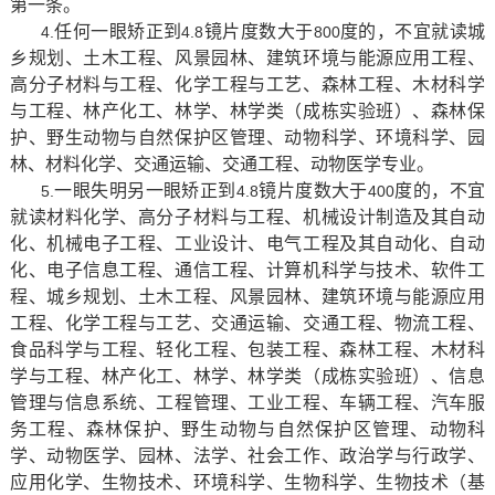
第一条。
任何一眼矫正到
镜片度数大于
度的，不宜就读城
4.
4.8
800
乡规划、土木工程、风景园林、建筑环境与能源应用工程、
高分子材料与工程、化学工程与工艺、森林工程、木材科学
与工程、林产化工、林学、
林学类（成栋实验班）、
森林保
护、野生动物与自然保护区管理、动物科学、环境科学、园
林、材料化学、交通运输、交通工程、动物医学专业。
一眼失明另一眼矫正到
镜片度数大于
度的，不宜
5.
4.8
400
就读材料化学、高分子材料与工程、机械设计制造及其自动
化、机械电子工程、工业设计、电气工程及其自动化、自动
化、电子信息工程、通信工程、计算机科学与技术、软件工
程、城乡规划、土木工程、风景园林、建筑环境与能源应用
工程、化学工程与工艺、交通运输、交通工程、物流工程、
食品科学与工程、轻化工程、包装工程、森林工程、木材科
学与工程、林产化工、林学、
林学类（成栋实验班）、信息
管理与信息系统、工程管理、工业工程、车辆工程、汽车服
务工程、
森林保护、野生动物与自然保护区管理、动物科
学、动物医学、园林、法学、社会工作、政治学与行政学、
应用化学、生物技术、环境科学、生物科学、生物技术（基