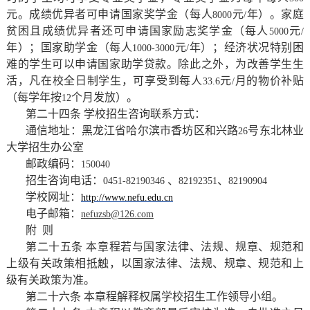
元。成绩优异者可申请国家奖学金（每人
元
年）。家庭
8000
/
贫困且成绩优异者还可申请国家励志奖学金（每人
元
5000
/
年）；国家助学金（每人
元
年）；经济状况特别困
1000-3000
/
难的学生可以申请国家助学贷款。除此之外，为改善学生生
活，凡在校全日制学生，可享受到每人
元
月的物价补贴
33.6
/
（每学年按
个月发放）。
12
第二十四条 学校招生咨询联系方式：
通信地址：黑龙江省哈尔滨市香坊区和兴路
号东北林业
26
大学招生办公室
邮政编码：
150040
招生咨询电话：
、
、
0451-82190346
82192351
82190904
学校网址：
http://www.nefu.edu.cn
电子邮箱：
nefuzsb@126.com
附
则
第二十五条 本章程若与国家法律、法规、规章、规范和
上级有关政策相抵触，以国家法律、法规、规章、规范和上
级有关政策为准。
第二十六条 本章程解释权属学校招生工作领导小组。