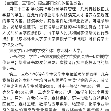
（自治区、直辖市）招生部门公布的招生公告。
第二十二条 学校实行学分制学籍管理，凡具有我校正式
学籍的学生，在允许的修业期限内修读完人才培养方案规定
的学习内容，修满学分，其他条件达到毕业要求，可准予毕
业，发给毕业证书。已获得毕业资格的本科学生符合《中华
人民共和国学位条例》、《中华人民共和国学位条例暂行办
法》和《东北林业大学学士学位授予工作细则》可获得学士
学位及证书。
颁发学历证书的学校名称：东北林业大学。
证书种类：学位证书颁发国务院学位委员会统一印制的学
位证书；毕业证书颁发经黑龙江省教育厅批准我校印制的毕
业证书。
第二十三条 学校设有学生及学生集体单项奖励
项。凡在
13
我校就读的本科学生均可参加优秀学生奖学金的评选，获奖
学生比例可占学生总数的
，其中一等奖学金
元
月，二
35%
150
/
等奖学金
元
月，三等奖学金
元
月（每学年按
个月发
100
/
50
/
10
放）。另外，在我校林学、森林保护、野生动物与自然保护
区管理、森林工程、数学与应用数学、物理学、化学专业学
习的学生均可享受专业奖学金，专业奖学金为每年每人
500