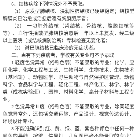
、结核病除下列情况外不予录取。
6
（
）
原发型肺结核、浸润性肺结核已硬结稳定；结核型
1
胸膜炎已治愈或治愈后遗有胸膜肥厚者；
（
）
一切肺外结核（肾结核、骨结核、腹膜结核等
2
等）、血行性播散型肺结核治愈后一年以上未复发，经二级
以上医院（或结核病防治所）专科检查无变化者；
（
）
淋巴腺结核已临床治愈无症状者。
3
二、患有下列疾病者，学校有关专业可不予录取
轻度色觉异常（俗称色弱）不能录取的专业：化学、应
1.
用化学、化学工程与工艺、生物科学、生物技术、生物技术
（基地班）、动物医学、野生动物与自然保护区管理、动物
科学、食品科学与工程、轻化工程、林产化工、林学、
林学
类（成栋实验班）、
园林、材料化学、高分子材料与工程专
业。
色觉异常Ⅱ度（俗称色盲）不能录取的专业，除同轻度
2.
色觉异常外，还包括交通运输、产品设计、视觉传达设计、
环境设计专业。
不能准确识别红、黄、绿、蓝、紫各种颜色中任何一种
3.
颜色的导线、按键、信号灯、几何图形者不能录取的专业：