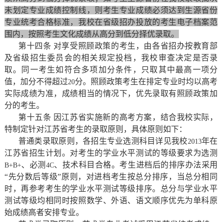
未划定专业成绩控制线，则考生专业成绩必须达到生源省份
专业统考合格标准，我校在省级招办投放的考生电子档案范
围内，按照考生文化成绩从高分到低分择优录取。
第十四条 对享受照顾政策的考生，由各省招办按教育部
及省级招生委员会的相关规定投档，我校审查决定是否录
取。同一考生如符合多项加分条件，只取其中最高一项分
值，加分不得超过
分。照顾政策考生在排定专业时均以高考
20
实际成绩为准，成绩相当的情况下，优先录取有照顾政策加
分的考生。
第十五条 因江苏省实施新的高考方案，结合我校实际，
特制定针对江苏省考生的录取原则，具体原则如下：
普通类录取原则，各招生专业选测科目详见我校
年在
2013
江苏省招生计划。对考生的学业水平测试的等级要求为选测
、必测
、技术科目合格。考生进档后的排序办法采用
B+B+
4C
“先分数后等级”原则，对进档考生按总分排序，当总分相同
时，再参考考生的学业水平测试等级排序。总分与学业水平
测试等级均相同时按照数学、外语、语文顺序优先为单科原
始成绩高者安排专业。