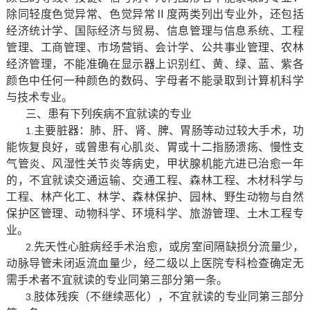
除同轻度色觉异常、色觉异常Ⅱ度两类列出专业外，还包括
经济统计学、国际经济与贸易、信息管理与信息系统、工程
管理、工商管理、市场营销、会计学、公共事业管理、农林
经济管理，不能准确在显示器上识别红、黄、绿、蓝、紫各
颜色中任何一种颜色的数码、字母者不能录取到计算机科学
与技术专业。
三、患有下列疾病不宜就读的专业
主要脏器：肺、肝、肾、脾、胃肠等动过较大手术，功
1.
能恢复良好，或曾患有心肌炎、胃或十二指肠溃疡、慢性支
气管炎、风湿性关节炎等病史，甲状腺机能亢进已治愈一年
的，不宜就读交通运输、交通工程、森林工程、木材科学与
工程、林产化工、林学、森林保护、园林、野生动物与自然
保护区管理、动物科学、环境科学、旅游管理、土木工程专
业。
先天性心脏病经手术治愈，或房室间隔缺损分流量少，
2.
动脉导管未闭返流血量少，经二级以上医院专科检查确定无
需手术者不宜就读的专业同第三部分第一条。
肢体残疾（不继续恶化），不宜就读的专业同第三部分
3.